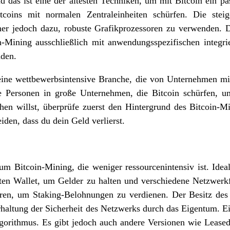
nd das ist eine der ältesten Techniken, um mit Bitcoin ein p
coins mit normalen Zentraleinheiten schürfen. Die stei
ner jedoch dazu, robuste Grafikprozessoren zu verwenden.
n-Mining ausschließlich mit anwendungsspezifischen integrier
nden.
 eine wettbewerbsintensive Branche, die von Unternehmen mi
ge Personen in große Unternehmen, die Bitcoin schürfen,
hen willst, überprüfe zuerst den Hintergrund des Bitcoin-
iden, dass du dein Geld verlierst.
zum Bitcoin-Mining, die weniger ressourcenintensiv ist. Idea
ten Wallet, um Gelder zu halten und verschiedene Netzwerkf
ren, um Staking-Belohnungen zu verdienen. Der Besitz des 
erhaltung der Sicherheit des Netzwerks durch das Eigentum. 
gorithmus. Es gibt jedoch auch andere Versionen wie Lease