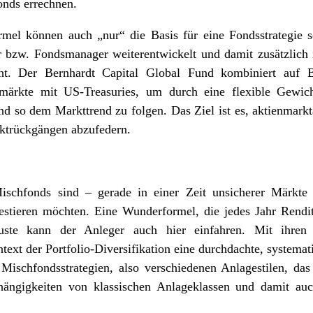
onds errechnen.
mel können auch „nur“ die Basis für eine Fondsstrategie
 bzw. Fondsmanager weiterentwickelt und damit zusätzlich in
. Der Bernhardt Capital Global Fund kombiniert auf Ba
nmärkte mit US-Treasuries, um durch eine flexible Gewicht
d so dem Markttrend zu folgen. Das Ziel ist es, aktienmarkt
ktrückgängen abzufedern.
Mischfonds sind – gerade in einer Zeit unsicherer Märkte 
nvestieren möchten. Eine Wunderformel, die jedes Jahr Rendit
luste kann der Anleger auch hier einfahren. Mit ihren e
ext der Portfolio-Diversifikation eine durchdachte, systemat
Mischfondsstrategien, also verschiedenen Anlagestilen, das
hängigkeiten von klassischen Anlageklassen und damit au