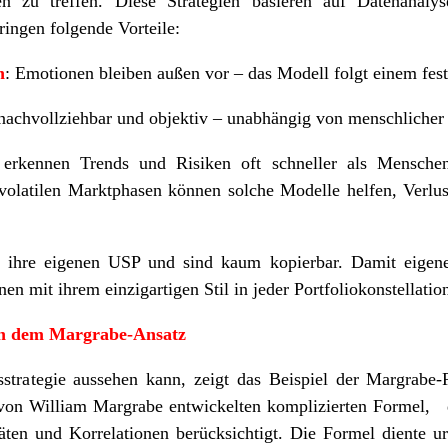
n zu treffen. Diese Strategien basieren auf Datenanalys
ingen folgende Vorteile:
n
: Emotionen bleiben außen vor – das Modell folgt einem fes
 nachvollziehbar und objektiv – unabhängig von menschliche
 erkennen Trends und Risiken oft schneller als Mensche
 volatilen Marktphasen können solche Modelle helfen, Verlu
 ihre eigenen USP und sind kaum kopierbar. Damit eigene
n mit ihrem einzigartigen Stil in jeder Portfoliokonstellation
ach dem Margrabe-Ansatz
trategie aussehen kann, zeigt das Beispiel der Margrabe-
 von William Margrabe entwickelten komplizierten Formel,
täten und Korrelationen berücksichtigt. Die Formel diente 