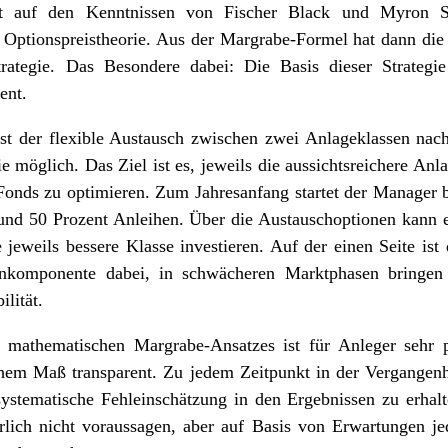
ßt auf den Kenntnissen von Fischer Black und Myron S
Optionspreistheorie. Aus der Margrabe-Formel hat dann die L
rategie. Das Besondere dabei: Die Basis dieser Strategie
ent.
st der flexible Austausch zwischen zwei Anlageklassen nac
e möglich. Das Ziel ist es, jeweils die aussichtsreichere Anla
 Fonds zu optimieren. Zum Jahresanfang startet der Manager b
und 50 Prozent Anleihen. Über die Austauschoptionen kann 
 jeweils bessere Klasse investieren. Auf der einen Seite ist
enkomponente dabei, in schwächeren Marktphasen bringe
lität.
 mathematischen Margrabe-Ansatzes ist für Anleger sehr pl
hem Maß transparent. Zu jedem Zeitpunkt in der Vergangenh
ystematische Fehleinschätzung in den Ergebnissen zu erhalte
rlich nicht voraussagen, aber auf Basis von Erwartungen j