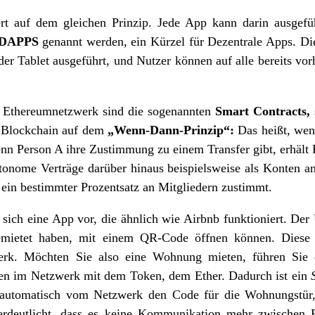
rt auf dem gleichen Prinzip. Jede App kann darin ausgefü
DAPPS
genannt werden, ein Kürzel für Dezentrale Apps. Di
der Tablet ausgeführt, und Nutzer können auf alle bereits vo
s Ethereumnetzwerk sind die sogenannten
Smart Contracts,
r Blockchain auf dem
„Wenn-Dann-Prinzip“:
Das heißt, wen
wenn Person A ihre Zustimmung zu einem Transfer gibt, erhält
utonome Verträge darüber hinaus beispielsweise als Konten an
ein bestimmter Prozentsatz an Mitgliedern zustimmt.
 sich eine App vor, die ähnlich wie Airbnb funktioniert. Der 
emietet haben, mit einem QR-Code öffnen können. Diese 
rk. Möchten Sie also eine Wohnung mieten, führen Sie d
en im Netzwerk mit dem Token, dem Ether. Dadurch ist ein
utomatisch vom Netzwerk den Code für die Wohnungstür,
verdeutlicht, dass es keine Kommunikation mehr zwischen